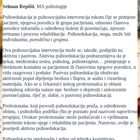
Selman Repišti
, MA psihologije
Psihoedukacija je psihosocijalna intervencija tokom čije se primjene
pacijent, njegova porodica ili grupa pacijenata, odnosno članova
porodice informišu o određenoj bolesti ili poremećaju, njenom
tretmanu i procesu rehabilitacije. Psihoedukacija, stoga, može biti
individualna
,
porodična
i
grupna
.
Ova psihosocijalna intervencija može se, takođe, podijeliti na
aktivnu i pasivnu. Aktivna psihoedukacija podrazumijeva da je
ljekar, medicinska sestra, psiholog, psihoterapeut… primjenjuje u
direktnom kontaktu sa pacijentom ili članovima njegove porodice, u
vidu razgovora i poduke. Pasivna psihoedukacija obuhvata
aktivnosti poput dijeljenja brošura i flajera, te audio i vizuelnog
materijala. Ako se u čekaonici nekog profesionalca iz oblasti
mentalnog zdravlja nalaze npr. brošure o depresiji i anksioznim
poremećajima, riječ je, dakle, o pasivnoj psihoedukaciji.
Profesionalac koji provodi psihoedukaciju pruža, u određenom
obimu, i psihološku podršku (što je poznato pod nazivom
suportivna
terapija
). Ovakav profesionalac može podučavati i o vještinama
potrebnim tokom njege i rehabilitacije pacijenta. Naravno, ovdje je
posrijedi aktivna psihoedukacija.
Psihoedukacija predstavlja i jednu od tehnika kognitivno-