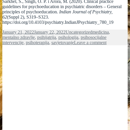
Sarkhel, S., Singh, O. P. i Arora, M. (2020). Clinical practice
guidelines for psychoeducation in psychiatric disorders – General
principles of psychoeducation
. Indian Journal of Psychiatry,
62
(Suppl 2), S319–S323.
https://doi.org/10.4103/psychiatry.IndianJPsychiatry_780_19
Posted
Categories
Tags
January 21, 2022
January 22, 2022
Uncategorized
medicina
,
on
mentalno zdravlje
,
psihijatrija
,
psihologija
,
psihosocijalne
on
intervencije
,
psihoterapija
,
savjetovanje
Leave a comment
POJAM,
VRSTE
I
EFEKTI
PSIHOEDU