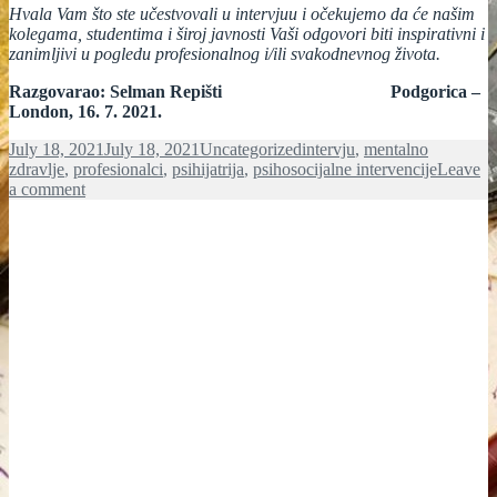
Hvala Vam što ste učestvovali u intervjuu i očekujemo da će našim
kolegama, studentima i široj javnosti Vaši odgovori biti inspirativni i
zanimljivi u pogledu profesionalnog i/ili svakodnevnog života.
Razgovarao: Selman Repišti Podgorica –
London, 16. 7. 2021.
Posted
Categories
Tags
July 18, 2021
July 18, 2021
Uncategorized
intervju
,
mentalno
on
zdravlje
,
profesionalci
,
psihijatrija
,
psihosocijalne intervencije
Leave
on
a comment
Intervjui
sa
uspješnim
profesionalcima
(6):
Dr.
NIKOLINA
JOVANOVIĆ,
psihijatrica
i
istraživač
u
području
mentalnog
zdravlja