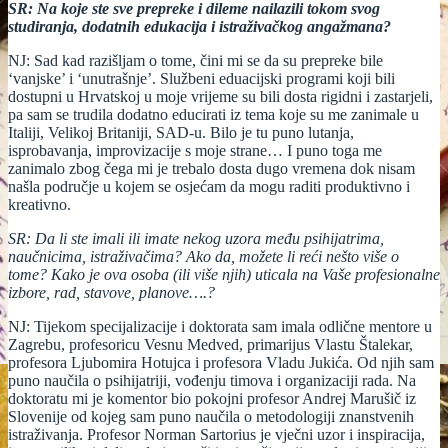
SR: Na koje ste sve prepreke i dileme nailazili tokom svog
studiranja, dodatnih edukacija i istraživačkog angažmana?
NJ: Sad kad razišljam o tome, čini mi se da su prepreke bile
‘vanjske’ i ‘unutrašnje’. Službeni eduacijski programi koji bili
dostupni u Hrvatskoj u moje vrijeme su bili dosta rigidni i zastarjeli,
pa sam se trudila dodatno educirati iz tema koje su me zanimale u
Italiji, Velikoj Britaniji, SAD-u. Bilo je tu puno lutanja,
isprobavanja, improvizacije s moje strane… I puno toga me
zanimalo zbog čega mi je trebalo dosta dugo vremena dok nisam
našla područje u kojem se osjećam da mogu raditi produktivno i
kreativno.
SR: Da li ste imali ili imate nekog uzora među psihijatrima,
naučnicima, istraživačima? Ako da, možete li reći nešto više o
tome? Kako je ova osoba (ili više njih) uticala na Vaše profesionalne
izbore, rad, stavove, planove….?
NJ: Tijekom specijalizacije i doktorata sam imala odlične mentore u
Zagrebu, profesoricu Vesnu Medved, primarijus Vlastu Štalekar,
profesora Ljubomira Hotujca i profesora Vladu Jukića. Od njih sam
puno naučila o psihijatriji, vođenju timova i organizaciji rada. Na
doktoratu mi je komentor bio pokojni profesor Andrej Marušič iz
Slovenije od kojeg sam puno naučila o metodologiji znanstvenih
istraživanja. Profesor Norman Sartorius je vječni uzor i inspiracija,