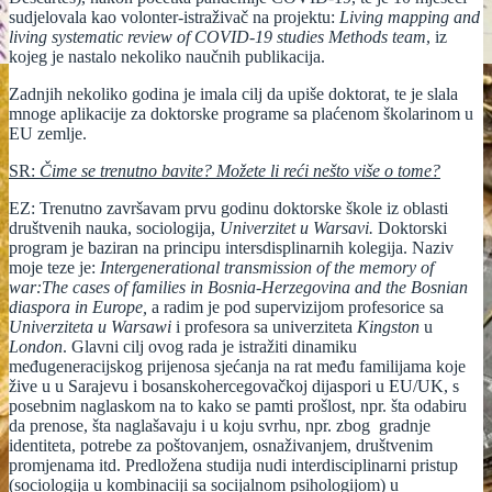
sudjelovala kao volonter-istraživač na projektu:
Living mapping and
living systematic review of COVID-19 studies Methods team
, iz
kojeg je nastalo nekoliko naučnih publikacija.
Zadnjih nekoliko godina je imala cilj da upiše doktorat, te je slala
mnoge aplikacije za doktorske programe sa plaćenom školarinom u
EU zemlje.
SR:
Čime se trenutno bavite? Možete li reći nešto više o tome?
EZ: Trenutno završavam prvu godinu doktorske škole iz oblasti
društvenih nauka, sociologija,
Univerzitet u Warsavi.
Doktorski
program je baziran na principu intersdisplinarnih kolegija. Naziv
moje teze je:
Intergenerational transmission of the memory of
war:The cases of families in Bosnia-Herzegovina and the Bosnian
diaspora in Europe,
a radim je pod supervizijom
profesorice sa
Univerziteta u Warsawi
i profesora sa univerziteta
Kingston
u
London
. Glavni cilj ovog rada je istražiti dinamiku
međugeneracijskog prijenosa sjećanja na rat među familijama koje
žive u u Sarajevu i bosanskohercegovačkoj dijaspori u EU/UK, s
posebnim naglaskom na to kako se pamti prošlost, npr. šta odabiru
da prenose, šta naglašavaju i u koju svrhu, npr. zbog gradnje
identiteta, potrebe za poštovanjem, osnaživanjem, društvenim
promjenama itd. Predložena studija nudi interdisciplinarni pristup
(sociologija u kombinaciji sa socijalnom psihologijom) u