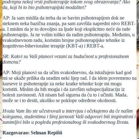
podvrgnu nekoj vrsti psihoterapije tokom svog obrazovanja? Ako
da, koji bi to bio psihoterapijski modalitet?
AP: Ja sam mislila da treba da se bavim psihoterapijom dok ne
steknem neka bazična znanja, pa sam završila napredni nivo REBT-
a. I mislim da je to dovoljno za ljude koji eksplicitno neće da rade
psihoterapiju. Ja ne volim toliko da radim psihoterapiju. Međutim, u
svakodnevnom radu, koristim brojne psihoterapijske tehnike iz
kognitivno-bihevioralne terapije (KBT-a) i REBT-a.
SR: Kakvi su Vaši planovi vezani za budućnost u profesionalnom
domenu?
AP: Moji planovi su da učim svakodnevno, da istražujem kad god
mi se ukaže prilika da uradim neki lijep rad. I da idem povremeno na
kurseve iz psihoterapije za neke kratke tehnike koje mi mogu
koristiti. Mislim da bih mogla i da završim subspecijalizaciju iz
bolesti zavisnosti. Ali nisam baš sigurna da ću to i učiniti. Mada,
može se i to desiti, ukoliko se poklope određene okolnosti.
Hvala Vam što ste učestvovali u intervjuu i očekujemo da će našim
kolegama, studentima i široj javnosti Vaši odgovori biti inspirativni i
zanimljivi bilo u pogledu profesionalnog ili svakodnevnog života.
Razgovarao: Selman Repišti