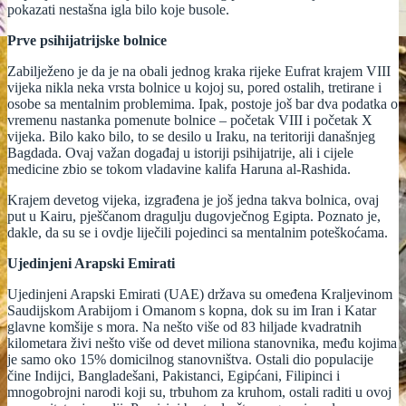
pokazati nestašna igla bilo koje busole.
Prve psihijatrijske bolnice
Zabilježeno je da je na obali jednog kraka rijeke Eufrat krajem VIII
vijeka nikla neka vrsta bolnice u kojoj su, pored ostalih, tretirane i
osobe sa mentalnim problemima. Ipak, postoje još bar dva podatka o
vremenu nastanka pomenute bolnice – početak VIII i početak X
vijeka. Bilo kako bilo, to se desilo u Iraku, na teritoriji današnjeg
Bagdada. Ovaj važan događaj u istoriji psihijatrije, ali i cijele
medicine zbio se tokom vladavine kalifa Haruna al-Rashida.
Krajem devetog vijeka, izgrađena je još jedna takva bolnica, ovaj
put u Kairu, pješčanom dragulju dugovječnog Egipta. Poznato je,
dakle, da su se i ovdje liječili pojedinci sa mentalnim poteškoćama.
Ujedinjeni Arapski Emirati
Ujedinjeni Arapski Emirati (UAE) država su omeđena Kraljevinom
Saudijskom Arabijom i Omanom s kopna, dok su im Iran i Katar
glavne komšije s mora. Na nešto više od 83 hiljade kvadratnih
kilometara živi nešto više od devet miliona stanovnika, među kojima
je samo oko 15% domicilnog stanovništva. Ostali dio populacije
čine Indijci, Bangladešani, Pakistanci, Egipćani, Filipinci i
mnogobrojni narodi koji su, trbuhom za kruhom, ostali raditi u ovoj