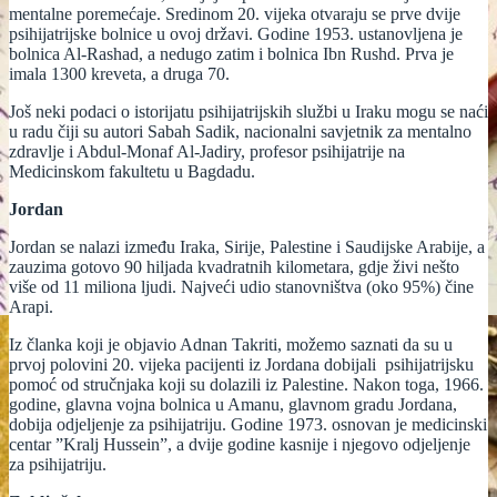
mentalne poremećaje. Sredinom 20. vijeka otvaraju se prve dvije
psihijatrijske bolnice u ovoj državi. Godine 1953. ustanovljena je
bolnica Al-Rashad, a nedugo zatim i bolnica Ibn Rushd. Prva je
imala 1300 kreveta, a druga 70.
Još neki podaci o istorijatu psihijatrijskih službi u Iraku mogu se naći
u radu čiji su autori Sabah Sadik, nacionalni savjetnik za mentalno
zdravlje i Abdul-Monaf Al-Jadiry, profesor psihijatrije na
Medicinskom fakultetu u Bagdadu.
Jordan
Jordan se nalazi između Iraka, Sirije, Palestine i Saudijske Arabije, a
zauzima gotovo 90 hiljada kvadratnih kilometara, gdje živi nešto
više od 11 miliona ljudi. Najveći udio stanovništva (oko 95%) čine
Arapi.
Iz članka koji je objavio Adnan Takriti, možemo saznati da su u
prvoj polovini 20. vijeka pacijenti iz Jordana dobijali psihijatrijsku
pomoć od stručnjaka koji su dolazili iz Palestine. Nakon toga, 1966.
godine, glavna vojna bolnica u Amanu, glavnom gradu Jordana,
dobija odjeljenje za psihijatriju. Godine 1973. osnovan je medicinski
centar ”Kralj Hussein”, a dvije godine kasnije i njegovo odjeljenje
za psihijatriju.