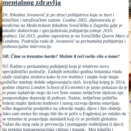
mentalnog zdravlja
Dr. Nikolina Jovanović je po struci psihijatrica koja se bavi i
kliničkim i istraživačkim radom. Godine 2002. diplomirala je
medicinu na Medicinskom fakultetu Sveučilišta u Zagrebu gdje je
također doktorirala i specijalizirala psihijatriju (oboje 2010.
godine). Od 2015. godine zaposlena je na Sveučilištu Queen Mary u
Londonu. Područja rada dr. Jovanović su perinatalna psihijatrija i
psihosocijalne intervencije.
SR: Čime se trenutno bavite? Možete li reći nešto više o tome?
NJ: Radim u perinatalnoj psihijatriji koja je relativno novo
specijalističko područje. Zadnjih nekoliko godina britanska vlada
ulaže značajna sredstva kako bi sve trudnice i majke koje imaju
psihičke smetnje dobile odgovarajuću skrb. Izvještaj kojeg je 2014.
godine objavio
London School of Economics
je jasno pokazao da je
to puno isplativije nego da ove žene ostanu neliječene tijekom npr.
postporođajne depresije ili psihoze. Naime, neliječene psihičke
bolesti majke tijekom trudnoće i ranog razvoja djeteta ostavljaju
teške dugoročne posljedice na zdravlje majki, djece i šire obitelji.
Jako sam sretna što mogu biti dio te priče u Engleskoj jer mislim da
se trenutno tu postavljaju standardi koji će se proširiti globalno.
Važan dio mog rada je prevencija i pomaganje roditeljima (i djeci)
da prekinu transgeneracijske cikluse i traume. Moj klinički i