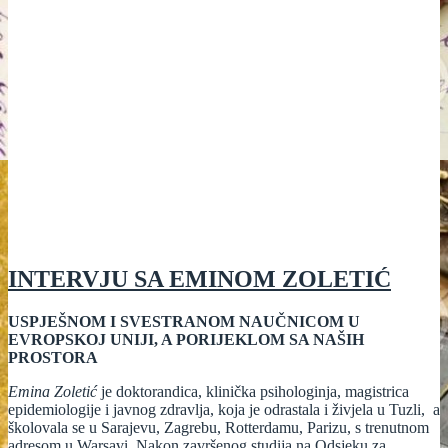
INTERVJU SA EMINOM ZOLETIĆ
USPJEŠNOM I SVESTRANOM NAUČNICOM U
EVROPSKOJ UNIJI, A PORIJEKLOM SA NAŠIH
PROSTORA
Emina Zoletić
je doktorandica, klinička psihologinja, magistrica
epidemiologije i javnog zdravlja, koja je odrastala i živjela u Tuzli, a
školovala se u Sarajevu, Zagrebu, Rotterdamu, Parizu, s trenutnom
adresom u Warsavi. Nakon završenog studija na Odsjeku za