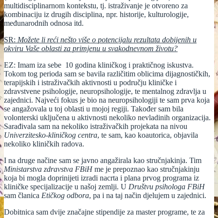
multidisciplinarnom kontekstu, tj. istraživanje je otvoreno za
kombinaciju iz drugih disciplina, npr. historije, kulturologije,
međunarodnih odnosa itd.
SR:
Možete li reći nešto više o potencijalu rezultata dobijenih u
okviru Vaše oblasti za primjenu u svakodnevnom životu?
EZ: Imam iza sebe 10 godina kliničkog i praktičnog iskustva.
Tokom tog perioda sam se bavila različitim oblicima dijagnostičkih,
terapijskih i istraživačkih aktivnosti u području kliničke i
zdravstvene psihologije, neuropsihologije, te mentalnog zdravlja u
zajednici. Najveći fokus je bio na neuropsihologiji te sam prva koja
se angažovala u toj oblasti u mojoj regiji. Također sam bila
volonterski uključena u aktivnosti nekoliko nevladinih organizacija.
Sarađivala sam na nekoliko istraživačkih projekata na nivou
Univerzitesko-kliničkog centra
, te sam, kao koautorica, objavila
nekoliko kliničkih radova.
I na druge načine sam se javno angažirala kao stručnjakinja. Tim
Ministarstva zdravstva FBiH
me je prepoznao kao stručnjakinju
koja bi mogla doprinijeti izradi nacrta i plana prvog programa iz
kliničke specijalizacije u našoj zemlji. U
Društvu psihologa FBiH
sam članica
Etičkog odbora
, pa i na taj način djelujem u zajednici.
Dobitnica sam dvije značajne stipendije za master programe, te za