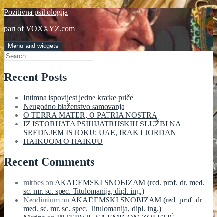
Skip
Pozitivna psihologija
to
part of VOXXYZ.com
content
Menu and widgets
Search
for:
Recent Posts
Intimna ispovijest jedne kratke priče
Neugodno blaženstvo samovanja
O TERRA MATER, O PATRIA NOSTRA
IZ ISTORIJATA PSIHIJATRIJSKIH SLUŽBI NA
SREDNJEM ISTOKU: UAE, IRAK I JORDAN
HAIKUOM O HAIKUU
Recent Comments
mirbes
on
AKADEMSKI SNOBIZAM (red. prof. dr. med.
sc. mr. sc. spec. Titulomanija, dipl. ing.)
Neodimium
on
AKADEMSKI SNOBIZAM (red. prof. dr.
med. sc. mr. sc. spec. Titulomanija, dipl. ing.)