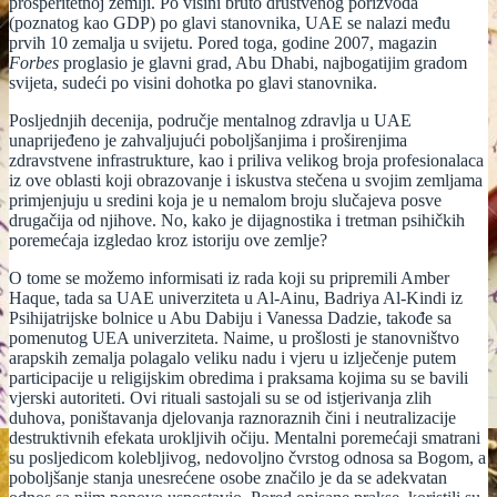
prosperitetnoj zemlji. Po visini bruto društvenog porizvoda
(poznatog kao GDP) po glavi stanovnika, UAE se nalazi među
prvih 10 zemalja u svijetu. Pored toga, godine 2007, magazin
Forbes
proglasio je glavni grad, Abu Dhabi, najbogatijim gradom
svijeta, sudeći po visini dohotka po glavi stanovnika.
Posljednjih decenija, područje mentalnog zdravlja u UAE
unaprijeđeno je zahvaljujući poboljšanjima i proširenjima
zdravstvene infrastrukture, kao i priliva velikog broja profesionalaca
iz ove oblasti koji obrazovanje i iskustva stečena u svojim zemljama
primjenjuju u sredini koja je u nemalom broju slučajeva posve
drugačija od njihove. No, kako je dijagnostika i tretman psihičkih
poremećaja izgledao kroz istoriju ove zemlje?
O tome se možemo informisati iz rada koji su pripremili Amber
Haque, tada sa UAE univerziteta u Al-Ainu, Badriya Al-Kindi iz
Psihijatrijske bolnice u Abu Dabiju i Vanessa Dadzie, takođe sa
pomenutog UEA univerziteta. Naime, u prošlosti je stanovništvo
arapskih zemalja polagalo veliku nadu i vjeru u izlječenje putem
participacije u religijskim obredima i praksama kojima su se bavili
vjerski autoriteti. Ovi rituali sastojali su se od istjerivanja zlih
duhova, poništavanja djelovanja raznoraznih čini i neutralizacije
destruktivnih efekata urokljivih očiju. Mentalni poremećaji smatrani
su posljedicom kolebljivog, nedovoljno čvrstog odnosa sa Bogom, a
poboljšanje stanja unesrećene osobe značilo je da se adekvatan