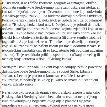
Bliski Istok, u nas češće korištena geografska sintagma, obično
obuhvata zemlje koje Sredozemno more zapljuskuje na istoku, ali
isto tako uključuje i zemlje na Crvenom moru i one koje uokviruju
Arapsko-persijski zaliv (ili, da budemo dovoljno pošteni i uviđavni,
Persijsko-arapski zaliv). Daleki Istok je izgleda kriv za popularnost
pojma ”Bliskog Istoka” kod nas. U čovjekovoj je prirodi da traži,
uočava i smišlja kontraste za fenomene kojima svjedoči i koji su mu
poznati. Tako je trebalo naći pojam koji bi, isto tako dobro kao što
Daleki Istok obuhvata teritorije zemalja (ili čitave zemlje) istočne i
jugoistične Azije koje izlaze na Tihi okean, predstavljao teritorije
koje su se ”zadesile” na našem istoku (ili imaju dodirnih tačaka sa
istočnjačkim mentalitetom, ili su kroz istoriju bili podložni uticajima
s istoka). To je rezultiralo prilično opskurnim ćuškanjem većeg ili
manjeg broja teritorija u fioku ”Bliskog Istoka”.
Srednjem Istoku pripada i Levant koji objedinjuje zemlje poredane
duž istočne obale Sredozemnog mora (poput Sirije, Libana i
Jordana). Levant je prostor u kome su se rađale i stasavale
civilizacije, te područje sa kojeg je, kako se smatralo u srednjem
vijeku, izlazilo sunce.
Nejasnoće oko preciznih granica geografskog rasprostiranja kako
Bliskog tako i Srednjeg Istoka bezmalo su rezultat nemjerljivog
kulturno-istorijskog bogatstva ovog dijela planete i njegove
raspodjele u svim smjerovima okolnog prostora na koje može