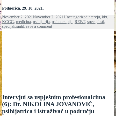
Podgorica, 29. 10. 2021.
Posted
Categories
Tags
November 2, 2021
November 2, 2021
Uncategorized
intervju
,
kbt
,
on
KCCG
,
medicina
,
psihijatrija
,
psihoterapija
,
REBT
,
specijalisti
,
on
specijalizanti
Leave a comment
INTERVJUI
SA
USPJEŠNIM
PROFESIONALCIMA
(7):
DR
ANELA
PURIŠIĆ,
SPECIJALISTA
PSIHIJATRIJE
Intervjui sa uspješnim profesionalcima
(6): Dr. NIKOLINA JOVANOVIĆ,
psihijatrica i istraživač u području