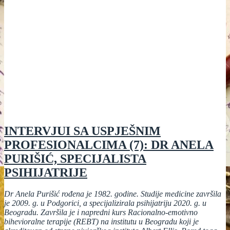
INTERVJUI SA USPJEŠNIM
PROFESIONALCIMA (7): DR ANELA
PURIŠIĆ, SPECIJALISTA
PSIHIJATRIJE
Dr Anela Purišić rođena je 1982. godine. Studije medicine završila
je 2009. g. u Podgorici, a specijalizirala psihijatriju 2020. g. u
Beogradu. Završila je i napredni kurs Racionalno-emotivno
bihevioralne terapije (REBT) na institutu u Beogradu koji je