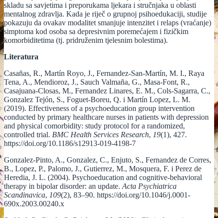
skladu sa savjetima i preporukama ljekara i stručnjaka u oblasti
mentalnog zdravlja. Kada je riječ o grupnoj psihoedukaciji, studije
pokazuju da ovakav modalitet smanjuje intenzitet i relaps (vraćanje)
simptoma kod osoba sa depresivnim poremećajem i fizičkim
komorbiditetima (tj. pridruženim tjelesnim bolestima).
Literatura
Casañas, R., Martín Royo, J., Fernandez-San-Martín, M. I., Raya
Tena, A., Mendioroz, J., Sauch Valmaña, G., Masa-Font, R.,
Casajuana-Closas, M., Fernandez Linares, E. M., Cols-Sagarra, C.,
Gonzalez Tejón, S., Foguet-Boreu, Q. i Martín Lopez, L. M.
(2019). Effectiveness of a psychoeducation group intervention
conducted by primary healthcare nurses in patients with depression
and physical comorbidity: study protocol for a randomized,
controlled trial.
BMC Health Services Research
,
19
(1), 427.
https://doi.org/10.1186/s12913-019-4198-7
Gonzalez-Pinto, A., Gonzalez, C., Enjuto, S., Fernandez de Corres,
B., Lopez, P., Palomo, J., Gutierrez, M., Mosquera, F. i Perez de
Heredia, J. L. (2004). Psychoeducation and cognitive-behavioral
therapy in bipolar disorder: an update.
Acta Psychiatrica
Scandinavica
,
109
(2), 83–90. https://doi.org/10.1046/j.0001-
690x.2003.00240.x