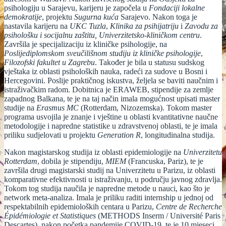
psihologiju u Sarajevu, karijeru je započela u
Fondaciji lokalne
demokratije
, projektu
Sugurna kuća
Sarajevo. Nakon toga je
nastavila karijeru na
UKC Tuzla
,
Klinika za psihijatriju
i
Zavodu za
psihološku i socijalnu zaštitu, Univerzitetsko-kliničkom centru
.
Završila je specijalizaciju iz kliničke psihologije, na
Poslijediplomskom sveučilišnom studiju iz kliničke psihologije
,
Filozofski fakultet u Zagrebu
. Također je bila u statusu sudskog
vještaka iz oblasti psiholoških nauka, radeći za sudove u Bosni i
Hercegovini. Poslije praktičnog iskustva, željela se baviti naučnim i
istraživačkim radom. Dobitnica je ERAWEB, stipendije za zemlje
zapadnog Balkana, te je na taj način imala mogućnost upisati master
studije na
Erasmus MC
(Rotterdam, Nizozemska). Tokom master
programa usvojila je znanje i vještine u oblasti kvantitativne naučne
metodologije i napredne statistike u zdravstvenoj oblasti, te je imala
priliku sudjelovati u projektu
Generation R
, longitudinalna studija.
Nakon magistarskog studija iz oblasti epidemiologije na
Univerzitetu
Rotterdam
, dobila je stipendiju,
MIEM
(Francuska, Pariz), te je
završila drugi magistarski studij na Univerzitetu u Parizu, iz oblasti
komparativne efektivnosti u istraživanju, u području javnog zdravlja.
Tokom tog studija naučila je napredne metode u nauci, kao što je
network meta-analiza. Imala je priliku raditi internship u jednoj od
respektabilnih epidemioloških centara u Parizu,
Centre de Recherche
Épidémiologie et Statistiques
(METHODS Inserm / Université Paris
Descartes), nakon početka pandemije COVID-19, te je 10 mjeseci