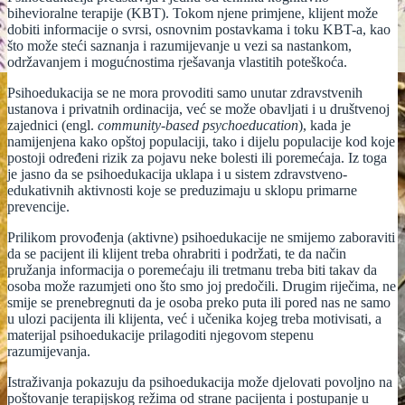
bihevioralne terapije (KBT). Tokom njene primjene, klijent može
dobiti informacije o svrsi, osnovnim postavkama i toku KBT-a, kao
što može steći saznanja i razumijevanje u vezi sa nastankom,
održavanjem i mogućnostima rješavanja vlastitih poteškoća.
Psihoedukacija se ne mora provoditi samo unutar zdravstvenih
ustanova i privatnih ordinacija, već se može obavljati i u društvenoj
zajednici (engl.
community-based psychoeducation
), kada je
namijenjena kako opštoj populaciji, tako i dijelu populacije kod koje
postoji određeni rizik za pojavu neke bolesti ili poremećaja. Iz toga
je jasno da se psihoedukacija uklapa i u sistem zdravstveno-
edukativnih aktivnosti koje se preduzimaju u sklopu primarne
prevencije.
Prilikom provođenja (aktivne) psihoedukacije ne smijemo zaboraviti
da se pacijent ili klijent treba ohrabriti i podržati, te da način
pružanja informacija o poremećaju ili tretmanu treba biti takav da
osoba može razumjeti ono što smo joj predočili. Drugim riječima, ne
smije se prenebregnuti da je osoba preko puta ili pored nas ne samo
u ulozi pacijenta ili klijenta, već i učenika kojeg treba motivisati, a
materijal psihoedukacije prilagoditi njegovom stepenu
razumijevanja.
Istraživanja pokazuju da psihoedukacija može djelovati povoljno na
poštovanje terapijskog režima od strane pacijenta i postupanje u