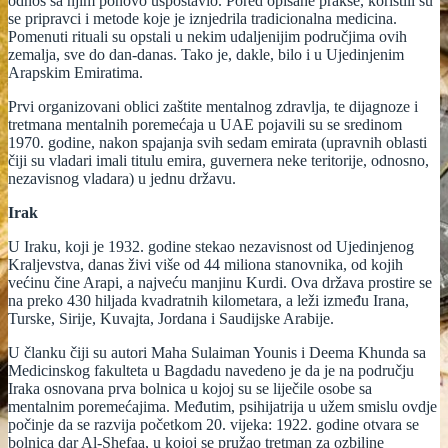
odnos sa njim ponovo uspostavio. Pored opisane prakse, koristili su
se pripravci i metode koje je iznjedrila tradicionalna medicina.
Pomenuti rituali su opstali u nekim udaljenijim područjima ovih
zemalja, sve do dan-danas. Tako je, dakle, bilo i u Ujedinjenim
Arapskim Emiratima.
Prvi organizovani oblici zaštite mentalnog zdravlja, te dijagnoze i
tretmana mentalnih poremećaja u UAE pojavili su se sredinom
1970. godine, nakon spajanja svih sedam emirata (upravnih oblasti
čiji su vladari imali titulu emira, guvernera neke teritorije, odnosno,
nezavisnog vladara) u jednu državu.
Irak
U Iraku, koji je 1932. godine stekao nezavisnost od Ujedinjenog
Kraljevstva, danas živi više od 44 miliona stanovnika, od kojih
većinu čine Arapi, a najveću manjinu Kurdi. Ova država prostire se
na preko 430 hiljada kvadratnih kilometara, a leži između Irana,
Turske, Sirije, Kuvajta, Jordana i Saudijske Arabije.
U članku čiji su autori Maha Sulaiman Younis i Deema Khunda sa
Medicinskog fakulteta u Bagdadu navedeno je da je na području
Iraka osnovana prva bolnica u kojoj su se liječile osobe sa
mentalnim poremećajima. Međutim, psihijatrija u užem smislu ovdje
počinje da se razvija početkom 20. vijeka: 1922. godine otvara se
bolnica dar Al-Shefaa, u kojoj se pružao tretman za ozbiljne