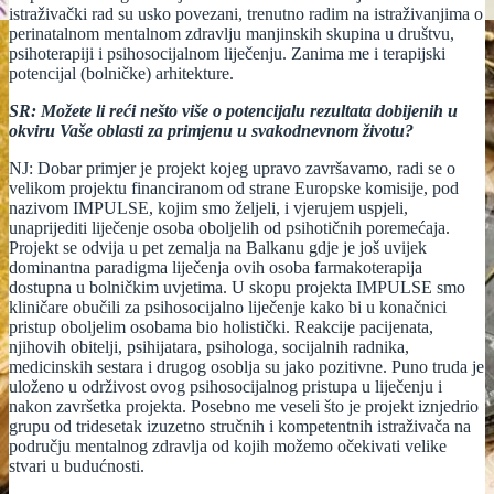
istraživački rad su usko povezani, trenutno radim na istraživanjima o
perinatalnom mentalnom zdravlju manjinskih skupina u društvu,
psihoterapiji i psihosocijalnom liječenju. Zanima me i terapijski
potencijal (bolničke) arhitekture.
SR: Možete li reći nešto više o potencijalu rezultata dobijenih u
okviru Vaše oblasti za primjenu u svakodnevnom životu?
NJ: Dobar primjer je projekt kojeg upravo završavamo, radi se o
velikom projektu financiranom od strane Europske komisije, pod
nazivom IMPULSE, kojim smo željeli, i vjerujem uspjeli,
unaprijediti liječenje osoba oboljelih od psihotičnih poremećaja.
Projekt se odvija u pet zemalja na Balkanu gdje je još uvijek
dominantna paradigma liječenja ovih osoba farmakoterapija
dostupna u bolničkim uvjetima. U skopu projekta IMPULSE smo
kliničare obučili za psihosocijalno liječenje kako bi u konačnici
pristup oboljelim osobama bio holistički. Reakcije pacijenata,
njihovih obitelji, psihijatara, psihologa, socijalnih radnika,
medicinskih sestara i drugog osoblja su jako pozitivne. Puno truda je
uloženo u održivost ovog psihosocijalnog pristupa u liječenju i
nakon završetka projekta. Posebno me veseli što je projekt iznjedrio
grupu od tridesetak izuzetno stručnih i kompetentnih istraživača na
području mentalnog zdravlja od kojih možemo očekivati velike
stvari u budućnosti.