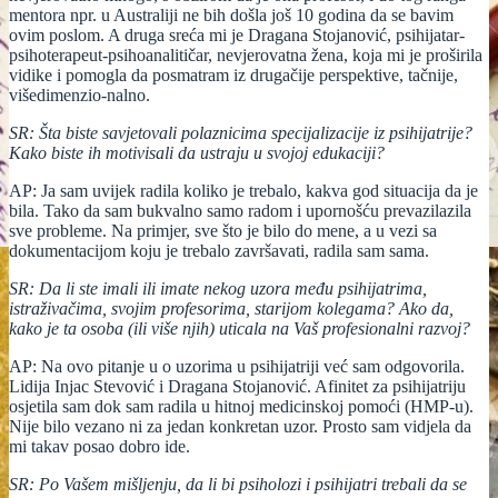
mentora npr. u Australiji ne bih došla još 10 godina da se bavim
ovim poslom. A druga sreća mi je Dragana Stojanović, psihijatar-
psihoterapeut-psihoanalitičar, nevjerovatna žena, koja mi je proširila
vidike i pomogla da posmatram iz drugačije perspektive, tačnije,
višedimenzio-nalno.
SR: Šta biste savjetovali polaznicima specijalizacije iz psihijatrije?
Kako biste ih motivisali da ustraju u svojoj edukaciji?
AP: Ja sam uvijek radila koliko je trebalo, kakva god situacija da je
bila. Tako da sam bukvalno samo radom i upornošću prevazilazila
sve probleme. Na primjer, sve što je bilo do mene, a u vezi sa
dokumentacijom koju je trebalo završavati, radila sam sama.
SR: Da li ste imali ili imate nekog uzora među psihijatrima,
istraživačima, svojim profesorima, starijom kolegama? Ako da,
kako je ta osoba (ili više njih) uticala na Vaš profesionalni razvoj?
AP: Na ovo pitanje u o uzorima u psihijatriji već sam odgovorila.
Lidija Injac Stevović i Dragana Stojanović. Afinitet za psihijatriju
osjetila sam dok sam radila u hitnoj medicinskoj pomoći (HMP-u).
Nije bilo vezano ni za jedan konkretan uzor. Prosto sam vidjela da
mi takav posao dobro ide.
SR: Po Vašem mišljenju, da li bi psiholozi i psihijatri trebali da se