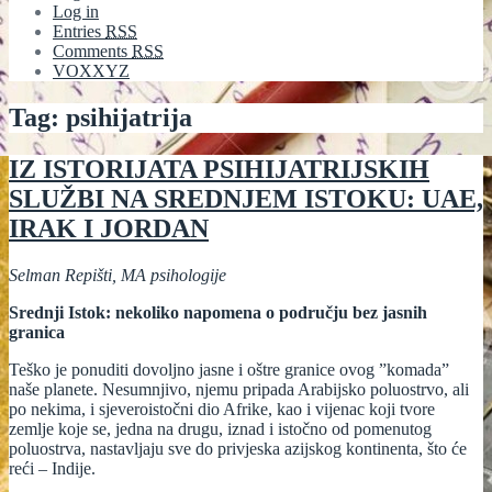
Log in
Entries
RSS
Comments
RSS
VOXXYZ
Tag:
psihijatrija
IZ ISTORIJATA PSIHIJATRIJSKIH
SLUŽBI NA SREDNJEM ISTOKU: UAE,
IRAK I JORDAN
Selman Repišti,
MA psihologije
Srednji Istok: nekoliko napomena o području bez jasnih
granica
Teško je ponuditi dovoljno jasne i oštre granice ovog ”komada”
naše planete. Nesumnjivo, njemu pripada Arabijsko poluostrvo, ali
po nekima, i sjeveroistočni dio Afrike, kao i vijenac koji tvore
zemlje koje se, jedna na drugu, iznad i istočno od pomenutog
poluostrva, nastavljaju sve do privjeska azijskog kontinenta, što će
reći – Indije.