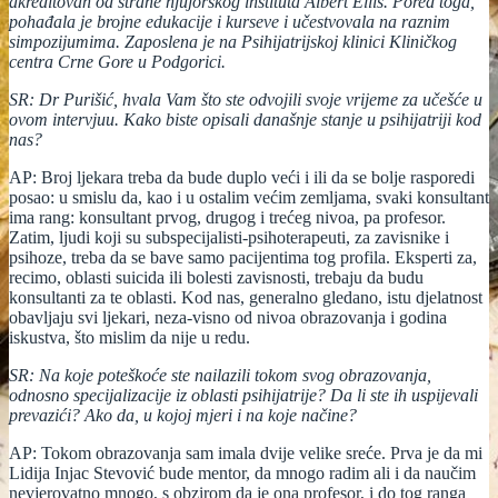
akreditovan od strane njujorškog instituta Albert Ellis. Pored toga,
pohađala je brojne edukacije i kurseve i učestvovala na raznim
simpozijumima. Zaposlena je na Psihijatrijskoj klinici Kliničkog
centra Crne Gore u Podgorici.
SR: Dr Purišić, hvala Vam što ste odvojili svoje vrijeme za učešće u
ovom intervjuu. Kako biste opisali današnje stanje u psihijatriji kod
nas?
AP: Broj ljekara treba da bude duplo veći i ili da se bolje rasporedi
posao: u smislu da, kao i u ostalim većim zemljama, svaki konsultant
ima rang: konsultant prvog, drugog i trećeg nivoa, pa profesor.
Zatim, ljudi koji su subspecijalisti-psihoterapeuti, za zavisnike i
psihoze, treba da se bave samo pacijentima tog profila. Eksperti za,
recimo, oblasti suicida ili bolesti zavisnosti, trebaju da budu
konsultanti za te oblasti. Kod nas, generalno gledano, istu djelatnost
obavljaju svi ljekari, neza-visno od nivoa obrazovanja i godina
iskustva, što mislim da nije u redu.
SR: Na koje poteškoće ste nailazili tokom svog obrazovanja,
odnosno specijalizacije iz oblasti psihijatrije? Da li ste ih uspijevali
prevazići? Ako da, u kojoj mjeri i na koje načine?
AP: Tokom obrazovanja sam imala dvije velike sreće. Prva je da mi
Lidija Injac Stevović bude mentor, da mnogo radim ali i da naučim
nevjerovatno mnogo, s obzirom da je ona profesor, i do tog ranga