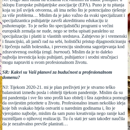
sklopu Europske psihijatrijske asocijacije (EPA). Puno je tu pitanja
koja su još uvijek otvorena, ali ima nešto što je potencijalno rješenje
za više problema… Mislim da je jako važno da svaki specijalizant i
specijalizantica psihijatrije završi akreditiranu edukaciju iz
psihoterapije. To je nešto što specijalistički programi u većini
europskih zemalja ne nude, nego se treba upisati paralelno uz
specijalizaciju i platiti iz vlastitih sredstava. Zahtjevno je i vremenski
i financijski, ali jamči rad na sebi, holistički pristup dijagnosticiranju
i liječenju naših bolesnika, i prevenciju sindroma sagorijevanja kod
zdravstvenog osoblja (engl.
burnout
). Mislim da je to daleko
najbolja investicija koju psihijatri, psihijatrice i srodni stručnjaci
mogu napraviti u svom profesionalnom životu.
SR: Kakvi su Vaši planovi za budućnost u profesionalnom
domenu?
NJ: Tijekom 2020-21. mi je plan preživjeti jer je stvarno teško
balansirati između posla i obitelji tijekom pandemije. Mislim da su
mi pandemija i sve što smo prošli kao obitelj i šira zajednica pomogli
da osvijestim prioritete u životu. Profesionalno imam nekoliko ideja
koje bih svakako htjela ostvariti u narednim godinama i, što je
vjerojatno najbolje, mislim da sam puno kreativnija nego ranije kad
razmišljam o njihovoj realizaciji. Tu ću stati jer sam također naučila
da je nezahvalno previše planirati…