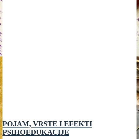
SLUŽBI
NA
SREDNJE
ISTOKU:
UAE,
IRAK
I
JORDAN
POJAM, VRSTE I EFEKTI
PSIHOEDUKACIJE