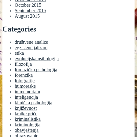
October 2015
September 2015
August 2015
Categories
društvene analize
egzistencijalizam
etika
evolucijska psihologija
filozofija
forenzička psihologija
forenzika
fotografije
humoreske
in memoriam
inteligencija
klinička psihologija
književnost
kratke priče
kriminalistika
kriminologija
obavještenja
obrazovanje