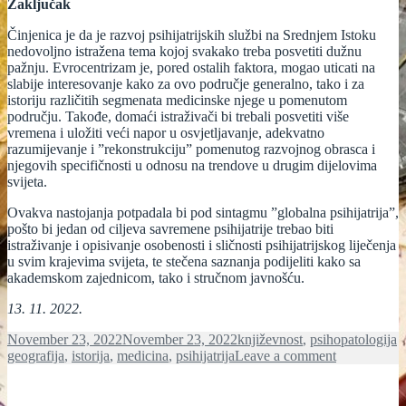
Zaključak
Činjenica je da je razvoj psihijatrijskih službi na Srednjem Istoku
nedovoljno istražena tema kojoj svakako treba posvetiti dužnu
pažnju. Evrocentrizam je, pored ostalih faktora, mogao uticati na
slabije interesovanje kako za ovo područje generalno, tako i za
istoriju različitih segmenata medicinske njege u pomenutom
području. Takođe, domaći istraživači bi trebali posvetiti više
vremena i uložiti veći napor u osvjetljavanje, adekvatno
razumijevanje i ”rekonstrukciju” pomenutog razvojnog obrasca i
njegovih specifičnosti u odnosu na trendove u drugim dijelovima
svijeta.
Ovakva nastojanja potpadala bi pod sintagmu ”globalna psihijatrija”,
pošto bi jedan od ciljeva savremene psihijatrije trebao biti
istraživanje i opisivanje osobenosti i sličnosti psihijatrijskog liječenja
u svim krajevima svijeta, te stečena saznanja podijeliti kako sa
akademskom zajednicom, tako i stručnom javnošću.
13. 11. 2022.
Posted
Categories
T
November 23, 2022
November 23, 2022
književnost
,
psihopatologija
on
on
geografija
,
istorija
,
medicina
,
psihijatrija
Leave a comment
IZ
ISTORIJA
PSIHIJATR