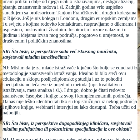
imam priliku i dalje od njega učiti o istraživanjima, destigmatizaciji,
pisanju znanstvenih radova i sl. Zadnjih godina vrlo uspješno
surađujem sa profesoricom Tanjom Frančišković i drugim kolegama
iz Rijeke. Još je niz kolega u Londonu, drugim europskim zemljama
i u svijetu s kojima redovito kontaktiram, raspravljamo o dilemama i
uspjesima, poslovnim i životnim. Inspiraciju i uzore nalazim i u
ljudima i idejama izvan mog područja, pogotovo u umjetnosti, te
društvenim i političkim znanostima.
SR: Šta biste, iz perspektive sada već iskusnog naučnika,
savjetovali mladim istraživačima?
NJ: Mislim da je za mlade istraživače ključno što bolje se educirati iz
metodologije znanstvenih istraživanja. Idealno bi bilo steći ovu
edukaciju u sklopu poslijediplomskog studija i uz to pohoditi
specijalizirane tečajeve iz pojedinih metoda (npr. kvalitativna
istraživanja, meta-analiza i sl.). I drugo, dobro je čitati redovito
znanstvene časopise i knjige iz svog i komplementarnih područja.
Danas nije teško identificirati tko su top stručnjaci iz nekog područja
i njihove knjige, webinari i intervjui su lako dostupni. Treba učiti od
najboljih.
SR: Šta biste, iz perspektive dugogodišnjeg kliničara, savjetovali
mladim psihijatrima ili polaznicima specijalizacija iz ove oblasti?
NJ: Dugo sam radila na temama relevantnim za mlade psihijatre u