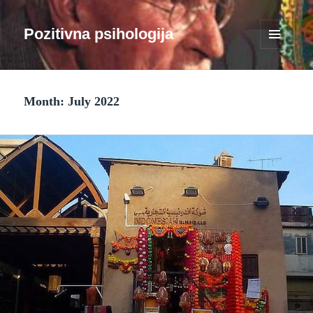
Pozitivna psihologija
MENU
AND
WIDGETS
Month:
July 2022