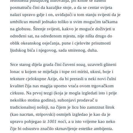
fenomena plutajućeg mirovanja, pri kome se našem
posmatraču čini da kazaljke stoje, a da se centar svijeta
nalazi upravo gdje i on, uviđajući u tom stanju svijesti da je
umbilicus mundi
jednako toliko u svim mogućim tačkama
na globusu. Širenje svijesti, kakvo je moguće doživjeti u
određeni sat, na određenom mjestu, nije ništa drugo do
oblik okeanskog osjećanja, pune i cjelovite prisutnosti
ljudskog bića i njegovog, sada smirenog, duha.
Srce starog dijela grada čini čuveni
souq,
uzavreli glineni
lonac u kojem se miješaju i tope svi mirisi, ukusi, boje i
teksture cjelokupne Azije, da bi prerasli u neki novi čulni
kvalitet čija nas magija uporno vraća ovom trgovačkom
cirkusu. Na prvoj tezgi (koja je mogla izgledati isto i prije
nekoliko stotina godina), suhonjavi prodavač u
tradicionalnoj nošnji, na čijem je licu bio zamrznut širok
(kao nacrtan, stripovski) osmijeh izgledao je kao da je
upravo pobjegao iz
1001 noći
, a u isto vrijeme kao neko
čije bi odsustvo značilo skrnavljenje estetike ambijenta.