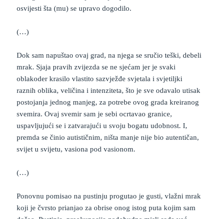
osvijesti šta (mu) se upravo dogodilo.
(…)
Dok sam napuštao ovaj grad, na njega se sručio teški, debeli
mrak. Sjaja pravih zvijezda se ne sjećam jer je svaki
oblakoder krasilo vlastito sazvježđe svjetala i svjetiljki
raznih oblika, veličina i intenziteta, što je sve odavalo utisak
postojanja jednog manjeg, za potrebe ovog grada kreiranog
svemira. Ovaj svemir sam je sebi ocrtavao granice,
uspavljujući se i zatvarajući u svoju bogatu udobnost. I,
premda se činio autističnim, ništa manje nije bio autentičan,
svijet u svijetu, vasiona pod vasionom.
(…)
Ponovnu pomisao na pustinju progutao je gusti, vlažni mrak
koji je čvrsto prianjao za obrise onog istog puta kojim sam