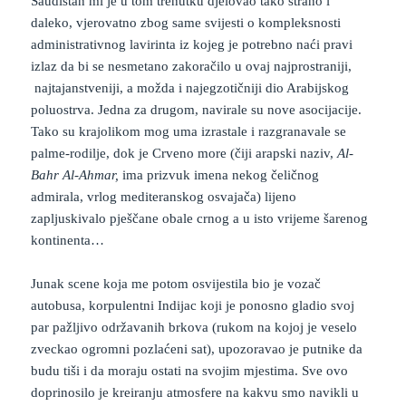
Saudistan mi je u tom trenutku djelovao tako strano i
daleko, vjerovatno zbog same svijesti o kompleksnosti
administrativnog lavirinta iz kojeg je potrebno naći pravi
izlaz da bi se nesmetano zakoračilo u ovaj najprostraniji,
najtajanstveniji, a možda i najegzotičniji dio Arabijskog
poluostrva. Jedna za drugom, navirale su nove asocijacije.
Tako su krajolikom mog uma izrastale i razgranavale se
palme-rodilje, dok je Crveno more (čiji arapski naziv,
Al-
Bahr Al-Ahmar,
ima prizvuk imena nekog čeličnog
admirala, vrlog mediteranskog osvajača) lijeno
zapljuskivalo pješčane obale crnog a u isto vrijeme šarenog
kontinenta…
Junak scene koja me potom osvijestila bio je vozač
autobusa, korpulentni Indijac koji je ponosno gladio svoj
par pažljivo održavanih brkova (rukom na kojoj je veselo
zveckao ogromni pozlaćeni sat), upozoravao je putnike da
budu tiši i da moraju ostati na svojim mjestima. Sve ovo
doprinosilo je kreiranju atmosfere na kakvu smo navikli u