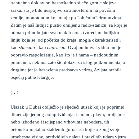
trenucima dok avion bespoštedno siječe gornje slojeve
zraka, što je bilo nespojivo sa atmosferom na površini
zemlje, monotonom krstarenju po ”običnim” drumovima.
Zatim je naš Indijac pustio omiljenu radio-stanicu, sa koje je
odmah prhnulo jato svakojakih nota, tvoreći melodijsku
liniju koja se, od početka do kraja, mogla okarakterisati i
kao
staccato
i kao
capriccio.
Ovaj poduhvat vidno mu je
popravio raspoloženje, kao što je i nama – nadobudnim
putnicima, nekima zato što dolaze sa istog potkontinenta, a
drugima jer je bezazlena predstava vedrog Azijata razbila
osjećaj putne letargije.
(…)
Ulazak u Dubai obilježio je sljedeći utisak koji je poprimio
dimenzije jednog polupriviđenja. Isprano, plavo, proljetnje
nebo izbodeno i iscijepano vrhovima nebodera, tih
betonsko-metalno-staklenih gorostasa koji su zbog svoje
urnebesne visine, predvidivih naleta i pravilnih udara vjetra