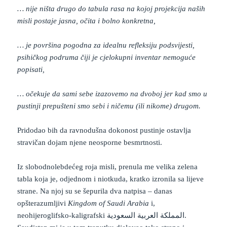
… nije ništa drugo do tabula rasa na kojoj projekcija naših
misli postaje jasna, očita i bolno konkretna,
… je površina pogodna za idealnu refleksiju podsvijesti,
psihičkog podruma čiji je cjelokupni inventar nemoguće
popisati,
… očekuje da sami sebe izazovemo na dvoboj jer kad smo u
pustinji prepušteni smo sebi i ničemu (ili nikome) drugom.
Pridodao bih da ravnodušna dokonost pustinje ostavlja
stravičan dojam njene neosporne besmrtnosti.
Iz slobodnolebdećeg roja misli, prenula me velika zelena
tabla koja je, odjednom i niotkuda, kratko izronila sa lijeve
strane. Na njoj su se šepurila dva natpisa – danas
opšterazumljivi
Kingdom of Saudi Arabia
i,
neohijeroglifsko-kaligrafski المملكة العربية السعودية.