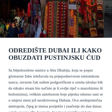
ODREDIŠTE DUBAI ILI KAKO
OBUZDATI PUSTINJSKU ĆUD
Sa blijedozelene stanice u Abu Dhabiju, koja se poput
glomazne žabe izležavala na prijepodnevnom emiratskom
suncu, ravnom čak našem podgoričkom u zenitu (dodao bih
da nikako nisam bio načisto je li ovdje riječ o mazohizmu ili
hedonizmu), velikim autobusom boje pijeska otisnuo sam se
u smjeru meni još neotkrivenog Dubaia. Ova srednjeistočna
metropola, čijeg je imena porijeklo i značenje do dan danas