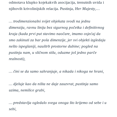
odmotava klupko kojekakvih asocijacija, trenutnih uvida i
njihovih krivolinijskih relacija. Pustinja,
Her Majesty,
…
… trodimenzionalni svijet objekata svodi na jednu
dimenziju, ravnu liniju bez sigurnog početka i definitivnog
kraja (kada prvi put stavimo naočare, imamo osjećaj da
smo zakinuti za bar pola dimenzije, jer svi objekti izgledaju
nešto ispeglaniji, nauštrb prostorne dubine; pogled na
pustinju nam, u sličnom stilu, oduzme još jedno parče
realnosti),
…
čini se da samo sahranjuje, a nikada i nikoga ne hrani,
… djeluje kao da ništa ne daje zauzvrat, pustinja samo
uzima, nemilice grabi,
… predstavlja ogledalo svega onoga što krijemo od sebe i u
sebi,