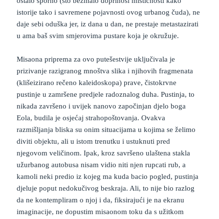
ostalo sporno (što bezmalo doprinosi mističnosti kako
istorije tako i savremene pojavnosti ovog urbanog čuda), ne
daje sebi oduška jer, iz dana u dan, ne prestaje metastazirati
u ama baš svim smjerovima pustare koja je okružuje.
Misaona priprema za ovo putešestvije uključivala je
prizivanje razigranog mnoštva slika i njihovih fragmenata
(klišeizirano rečeno kaleidoskopa) prave, čistokrvne
pustinje u zamršene predjele radoznalog duha. Pustinja, to
nikada završeno i uvijek nanovo započinjan djelo boga
Eola, budila je osjećaj strahopoštovanja. Ovakva
razmišljanja bliska su onim situacijama u kojima se želimo
diviti objektu, ali u istom trenutku i ustuknuti pred
njegovom veličinom. Ipak, kroz savršeno ulaštena stakla
užurbanog autobusa nisam vidio niti njen rupcati rub, a
kamoli neki predio iz kojeg ma kuda bacio pogled, pustinja
djeluje poput nedokučivog beskraja. Ali, to nije bio razlog
da ne kontempliram o njoj i da, fiksirajući je na ekranu
imaginacije, ne dopustim misaonom toku da s užitkom