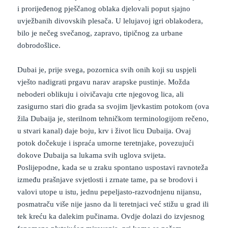
i prorijeđenog pješčanog oblaka djelovali poput sjajno
uvježbanih divovskih plesača. U lelujavoj igri oblakodera,
bilo je nečeg svečanog, zapravo, tipičnog za urbane
dobrodošlice.
Dubai je, prije svega, pozornica svih onih koji su uspjeli
vješto nadigrati prgavu narav arapske pustinje. Možda
neboderi oblikuju i oivičavaju crte njegovog lica, ali
zasigurno stari dio grada sa svojim ljevkastim potokom (ova
žila Dubaija je, sterilnom tehničkom terminologijom rečeno,
u stvari kanal) daje boju, krv i život licu Dubaija. Ovaj
potok dočekuje i ispraća umorne teretnjake, povezujući
dokove Dubaija sa lukama svih uglova svijeta.
Poslijepodne, kada se u zraku spontano uspostavi ravnoteža
između prašnjave svjetlosti i zrnate tame, pa se brodovi i
valovi utope u istu, jednu pepeljasto-razvodnjenu nijansu,
posmatraču više nije jasno da li teretnjaci već stižu u grad ili
tek kreću ka dalekim pučinama. Ovdje dolazi do izvjesnog