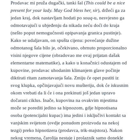
Prodavac mi pruža dugački, tanki šal (
This could be a nice
present for your lady. May God bless her, sir
), držeći ga za
jedan kraj, dok nastavljam hodati po
souq
-u, nesvjesno ga
odmotavajući u ubjeđenju da nikada neću doći do kraja
(nešto poput nemogućnosti opipavanja granica pustinje).
Kako se udaljavam, on spušta cijenu: povećanje dužine
odmotanog šala bilo je, očekivano, obrnuto proporcionalno
visini njegove cijene (obradovao me ovaj prijatan dašak
elementarne matematike), a kako u konačnici odustajem od
kupovine, prodavac uhodanim klimanjem glave počinje
diktirati ritam zamotavanja šala. Zmiju će opet pustiti iz
svog klupka, opčinjavajući novu mušteriju, dok će iskusnim
okom vrebati da li će i ona prekinuti još jedan upravo
dočarani ciklus. Inače, kupovina na ovakvim mjestima
može se porediti jedino sa hipnozom, gdje hipnotisana
osoba (potencijalni kupac) ima jedini i isključivi kontakt sa
vanjskim svijetom (ovdje ponudom proizvoda na nekoj
tezgi) preko hipnotizera (prodavca, trik-majstora). Nakon
nekog vremena, čarolija nestaje i prolaznik samo donekle