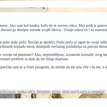
 o meni. Ako sam baš kratka, kažu da se zovem crtica. Moj jezik je gotov
Lišavam ga detaljne razrade svojih likova. Ostaje uskraćen i za maestral
 neke duže priče. Recept je sljedeći. Duža priča se ogoli do svoje sušt
, probranih komada mesa, dostojnih svečanog posluženja na pravim lite
 verzija od planirane? Ako, nepromišljeno, izostavim komadić svog ide
e, nemam problem sa time da me drugi dopisuju.
rčala sam se u četiri paragrafa, da mislite da me ima više i da me, u k
o
njiževnost
,
kratka priča
,
literature
,
proza
,
short story
Leave a comment
I
i
j