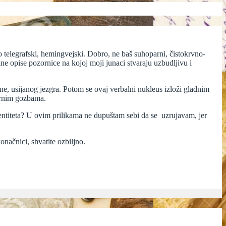
o telegrafski, hemingvejski. Dobro, ne baš suhoparni, čistokrvno-
ne opise pozornice na kojoj moji junaci stvaraju uzbudljivu i
ine, usijanog jezgra. Potom se ovaj verbalni nukleus izloži gladnim
rarnim gozbama.
ntiteta? U ovim prilikama ne dupuštam sebi da se uzrujavam, jer
onačnici, shvatite ozbiljno.
n
ntimna
spovijest
edne