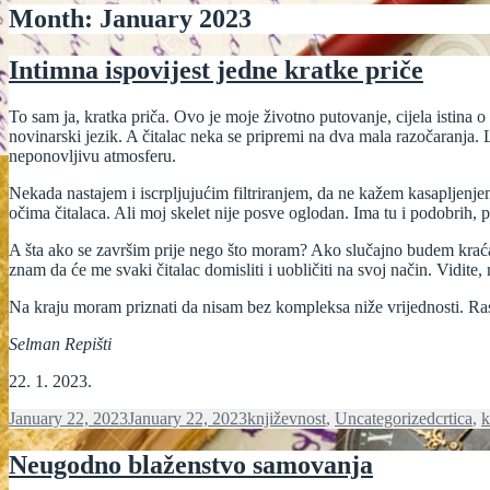
Month:
January 2023
Intimna ispovijest jedne kratke priče
To sam ja, kratka priča. Ovo je moje životno putovanje, cijela istina
novinarski jezik. A čitalac neka se pripremi na dva mala razočaranja. 
neponovljivu atmosferu.
Nekada nastajem i iscrpljujućim filtriranjem, da ne kažem kasapljenjem
očima čitalaca. Ali moj skelet nije posve oglodan. Ima tu i podobrih
A šta ako se završim prije nego što moram? Ako slučajno budem kraća
znam da će me svaki čitalac domisliti i uobličiti na svoj način. Vidit
Na kraju moram priznati da nisam bez kompleksa niže vrijednosti. Raspa
Selman Repišti
22. 1. 2023.
Posted
Categories
Tags
January 22, 2023
January 22, 2023
književnost
,
Uncategorized
crtica
,
k
on
Neugodno blaženstvo samovanja