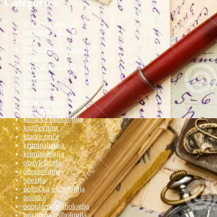
Categories
društvene analize
egzistencijalizam
etika
evolucijska psihologija
filozofija
forenzička psihologija
forenzika
fotografije
humoreske
in memoriam
inteligencija
klinička psihologija
književnost
kratke priče
kriminalistika
kriminologija
obavještenja
obrazovanje
poezija
politička psihologija
politika
popularna psihologija
pozitivna psihologija