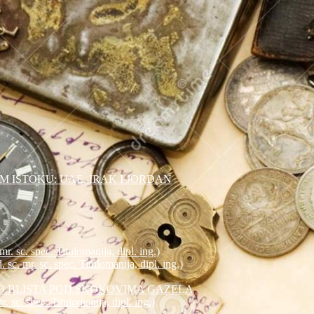
EM ISTOKU: UAE, IRAK I JORDAN
c. spec. Titulomanija, dipl. ing.)
mr. sc. spec. Titulomanija, dipl. ing.)
TO BLISTA POD SKOKOVIMA GAZELA
. spec. Titulomanija, dipl. ing.)