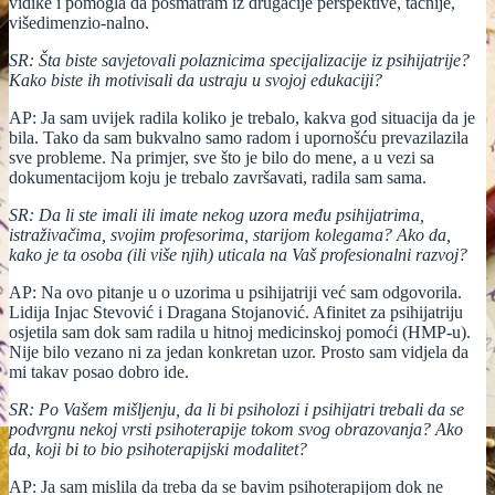
vidike i pomogla da posmatram iz drugačije perspektive, tačnije,
višedimenzio-nalno.
SR: Šta biste savjetovali polaznicima specijalizacije iz psihijatrije?
Kako biste ih motivisali da ustraju u svojoj edukaciji?
AP: Ja sam uvijek radila koliko je trebalo, kakva god situacija da je
bila. Tako da sam bukvalno samo radom i upornošću prevazilazila
sve probleme. Na primjer, sve što je bilo do mene, a u vezi sa
dokumentacijom koju je trebalo završavati, radila sam sama.
SR: Da li ste imali ili imate nekog uzora među psihijatrima,
istraživačima, svojim profesorima, starijom kolegama? Ako da,
kako je ta osoba (ili više njih) uticala na Vaš profesionalni razvoj?
AP: Na ovo pitanje u o uzorima u psihijatriji već sam odgovorila.
Lidija Injac Stevović i Dragana Stojanović. Afinitet za psihijatriju
osjetila sam dok sam radila u hitnoj medicinskoj pomoći (HMP-u).
Nije bilo vezano ni za jedan konkretan uzor. Prosto sam vidjela da
mi takav posao dobro ide.
SR: Po Vašem mišljenju, da li bi psiholozi i psihijatri trebali da se
podvrgnu nekoj vrsti psihoterapije tokom svog obrazovanja? Ako
da, koji bi to bio psihoterapijski modalitet?
AP: Ja sam mislila da treba da se bavim psihoterapijom dok ne