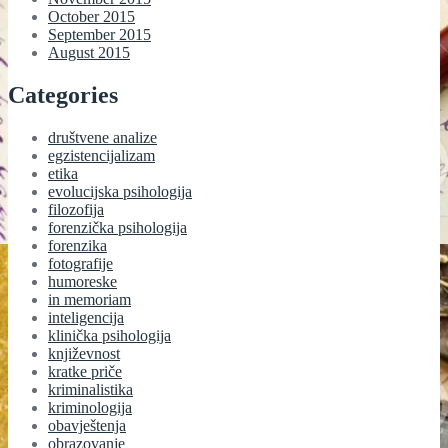
October 2015
September 2015
August 2015
Categories
društvene analize
egzistencijalizam
etika
evolucijska psihologija
filozofija
forenzička psihologija
forenzika
fotografije
humoreske
in memoriam
inteligencija
klinička psihologija
književnost
kratke priče
kriminalistika
kriminologija
obavještenja
obrazovanje