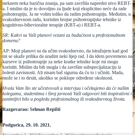
steknem neka bazična znanja, pa sam završila napredni nivo REBT-
a. I mislim da je to dovoljno za ljude koji eksplicitno neće da rade
psihoterapiju. Ja ne volim toliko da radim psihoterapiju. Međutim, u
svakodnevnom radu, koristim brojne psihoterapijske tehnike iz
kognitivno-bihevioralne terapije (KBT-a) i REBT-a.
SR: Kakvi su Vaši planovi vezani za budućnost u profesionalnom
domenu?
AP: Moji planovi su da učim svakodnevno, da istražujem kad god
mi se ukaže prilika da uradim neki lijep rad. I da idem povremeno na
kurseve iz psihoterapije za neke kratke tehnike koje mi mogu
koristiti. Mislim da bih mogla i da završim subspecijalizaciju iz
bolesti zavisnosti. Ali nisam baš sigurna da ću to i učiniti. Mada,
može se i to desiti, ukoliko se poklope određene okolnosti.
Hvala Vam što ste učestvovali u intervjuu i očekujemo da će našim
kolegama, studentima i široj javnosti Vaši odgovori biti inspirativni i
zanimljivi bilo u pogledu profesionalnog ili svakodnevnog života.
Razgovarao: Selman Repišti
Podgorica, 29. 10. 2021.
Posted
Author
Categories