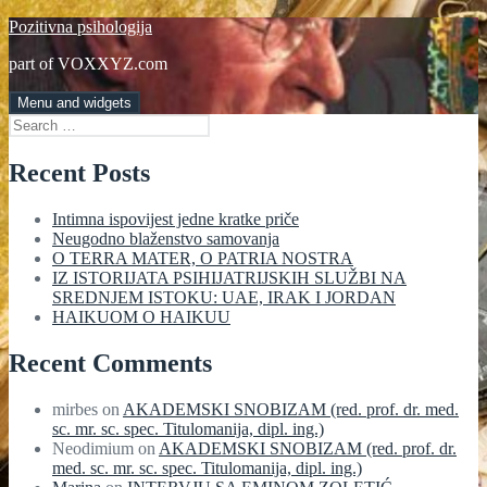
Skip
Pozitivna psihologija
to
part of VOXXYZ.com
content
Menu and widgets
Search
for:
Recent Posts
Intimna ispovijest jedne kratke priče
Neugodno blaženstvo samovanja
O TERRA MATER, O PATRIA NOSTRA
IZ ISTORIJATA PSIHIJATRIJSKIH SLUŽBI NA
SREDNJEM ISTOKU: UAE, IRAK I JORDAN
HAIKUOM O HAIKUU
Recent Comments
mirbes
on
AKADEMSKI SNOBIZAM (red. prof. dr. med.
sc. mr. sc. spec. Titulomanija, dipl. ing.)
Neodimium
on
AKADEMSKI SNOBIZAM (red. prof. dr.
med. sc. mr. sc. spec. Titulomanija, dipl. ing.)