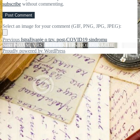
subscribe
without commenting.
Select an image for your comment (GIF, PNG, JPG, JPEG):
Post
Previous
Previous
Istraživanje o tzv. post-COVID19 sindromu
Next
post:
Next
POJAM, VRSTE I EFEKTI PSIHOEDUKACIJE
navigation
post:
Proudly powered by WordPress