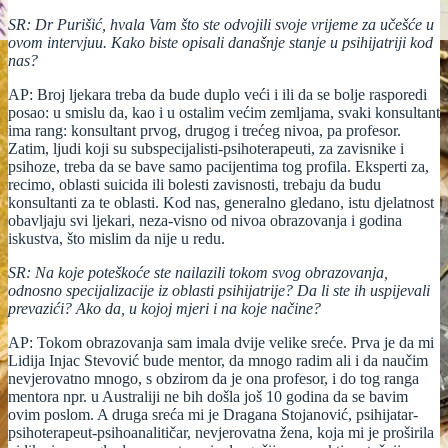
SR: Dr Purišić, hvala Vam što ste odvojili svoje vrijeme za učešće u
ovom intervjuu. Kako biste opisali današnje stanje u psihijatriji kod
nas?
AP: Broj ljekara treba da bude duplo veći i ili da se bolje rasporedi
posao: u smislu da, kao i u ostalim većim zemljama, svaki konsultant
ima rang: konsultant prvog, drugog i trećeg nivoa, pa profesor.
Zatim, ljudi koji su subspecijalisti-psihoterapeuti, za zavisnike i
psihoze, treba da se bave samo pacijentima tog profila. Eksperti za,
recimo, oblasti suicida ili bolesti zavisnosti, trebaju da budu
konsultanti za te oblasti. Kod nas, generalno gledano, istu djelatnost
obavljaju svi ljekari, neza-visno od nivoa obrazovanja i godina
iskustva, što mislim da nije u redu.
SR: Na koje poteškoće ste nailazili tokom svog obrazovanja,
odnosno specijalizacije iz oblasti psihijatrije? Da li ste ih uspijevali
prevazići? Ako da, u kojoj mjeri i na koje načine?
AP: Tokom obrazovanja sam imala dvije velike sreće. Prva je da mi
Lidija Injac Stevović bude mentor, da mnogo radim ali i da naučim
nevjerovatno mnogo, s obzirom da je ona profesor, i do tog ranga
mentora npr. u Australiji ne bih došla još 10 godina da se bavim
ovim poslom. A druga sreća mi je Dragana Stojanović, psihijatar-
psihoterapeut-psihoanalitičar, nevjerovatna žena, koja mi je proširila