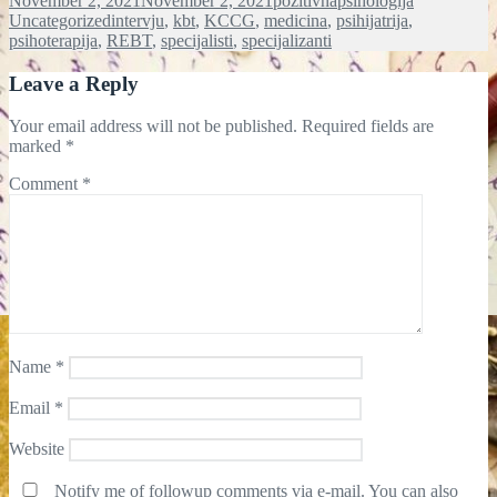
November 2, 2021
November 2, 2021
pozitivnapsihologija
on
Tags
Uncategorized
intervju
,
kbt
,
KCCG
,
medicina
,
psihijatrija
,
psihoterapija
,
REBT
,
specijalisti
,
specijalizanti
Leave a Reply
Your email address will not be published.
Required fields are
marked
*
Comment
*
Name
*
Email
*
Website
Notify me of followup comments via e-mail. You can also