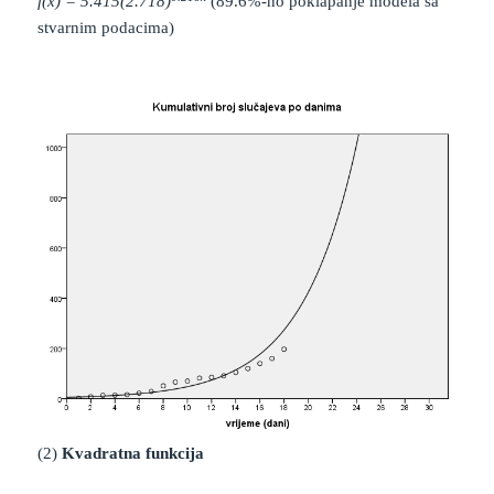
f(x) = 5.415(2.718)
(89.6%-no poklapanje modela sa
stvarnim podacima)
(2)
Kvadratna funkcija