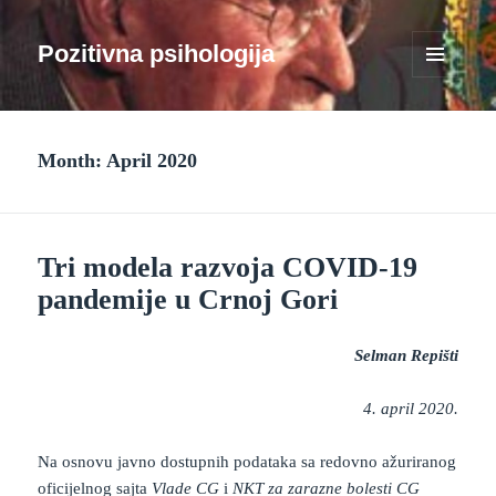
Pozitivna psihologija
MENU
AND
WIDGETS
Month:
April 2020
Tri modela razvoja COVID-19
pandemije u Crnoj Gori
Selman Repišti
4. april 2020.
Na osnovu javno dostupnih podataka sa redovno ažuriranog
oficijelnog sajta
Vlade CG
i
NKT za zarazne bolesti CG