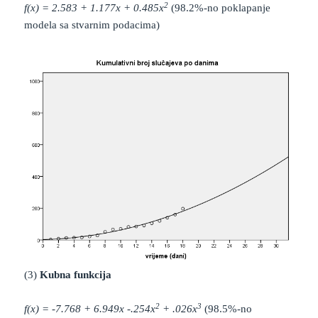
2
f(x) = 2.583 + 1.177x + 0.485x
(98.2%-no poklapanje
modela sa stvarnim podacima)
(3)
Kubna funkcija
2
3
f(x) = -7.768 + 6.949x -.254x
+ .026x
(98.5%-no