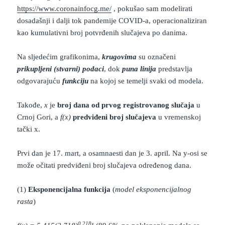
https://www.coronainfocg.me/
, pokušao sam modelirati
dosadašnji i dalji tok pandemije COVID-a, operacionaliziran
kao kumulativni broj potvrđenih slučajeva po danima.
Na sljedećim grafikonima,
krugovima
su označeni
prikupljeni (stvarni) podaci
, dok
puna linija
predstavlja
odgovarajuću
funkciju
na kojoj se temelji svaki od modela.
Takođe,
x
je
broj dana od prvog registrovanog slučaja
u
Crnoj Gori, a
f(x)
predviđeni broj slučajeva
u vremenskoj
tački x.
Prvi dan je 17. mart, a osamnaesti dan je 3. april. Na y-osi se
može očitati predviđeni broj slučajeva određenog dana.
(1)
Eksponencijalna funkcija
(
model eksponencijalnog
rasta
)
0.218x