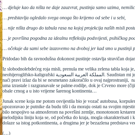
… djeluje kao da ništa ne daje zauzvrat, pustinja samo uzima, nemilic
… predstavlja ogledalo svega onoga što krijemo od sebe i u sebi,
… nije ništa drugo do tabula rasa na kojoj projekcija naših misli posta
… je površina pogodna za idealnu refleksiju podsvijesti, psihičkog po
… očekuje da sami sebe izazovemo na dvoboj jer kad smo u pustinji p
Pridodao bih da ravnodušna dokonost pustinje ostavlja stravičan doja
Iz slobodnolebdećeg roja misli, prenula me velika zelena tabla koja je,
neohijeroglifsko-kaligrafski المملكة العربية السعودية. Saudistan mi je u tom trenutku djelovao tako strano i daleko, vjerovatno zbog same svijesti o kompleksnosti administrativnog lavirinta iz kojeg je potrebno
naći pravi izlaz da bi se nesmetano zakoračilo u ovaj najprostraniji, 
uma izrastale i razgranavale se palme-rodilje, dok je Crveno more (čij
obale crnog a u isto vrijeme šarenog kontinenta…
Junak scene koja me potom osvijestila bio je vozač autobusa, korpulen
upozoravao je putnike da budu tiši i da moraju ostati na svojim mjest
bilo nespojivo sa atmosferom na površini zemlje, monotonom krstarenj
melodijsku liniju koja se, od početka do kraja, mogla okarakterisati i
dolaze sa istog potkontinenta, a drugima jer je bezazlena predstava ved
(…)