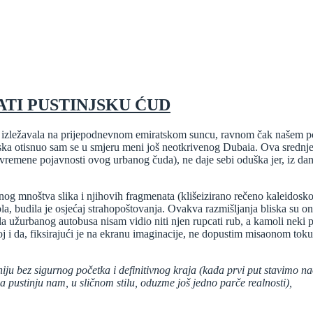
ATI PUSTINJSKU ĆUD
e izležavala na prijepodnevnom emiratskom suncu, ravnom čak našem pod
ka otisnuo sam se u smjeru meni još neotkrivenog Dubaia. Ova srednjei
savremene pojavnosti ovog urbanog čuda), ne daje sebi oduška jer, iz da
anog mnoštva slika i njihovih fragmenata (klišeizirano rečeno kaleidosk
a, budila je osjećaj strahopoštovanja. Ovakva razmišljanja bliska su oni
a užurbanog autobusa nisam vidio niti njen rupcati rub, a kamoli neki p
oj i da, fiksirajući je na ekranu imaginacije, ne dopustim misaonom tok
niju bez sigurnog početka i definitivnog kraja (kada prvi put stavimo n
na pustinju nam, u sličnom stilu, oduzme još jedno parče realnosti),