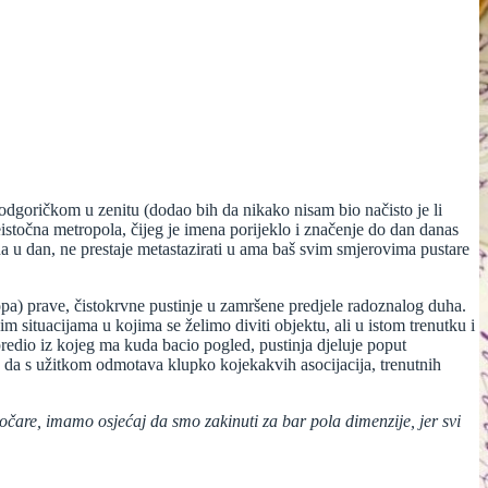
goričkom u zenitu (dodao bih da nikako nisam bio načisto je li
stočna metropola, čijeg je imena porijeklo i značenje do dan danas
na u dan, ne prestaje metastazirati u ama baš svim smjerovima pustare
opa) prave, čistokrvne pustinje u zamršene predjele radoznalog duha.
m situacijama u kojima se želimo diviti objektu, ali u istom trenutku i
redio iz kojeg ma kuda bacio pogled, pustinja djeluje poput
u da s užitkom odmotava klupko kojekakvih asocijacija, trenutnih
aočare, imamo osjećaj da smo zakinuti za bar pola dimenzije, jer svi