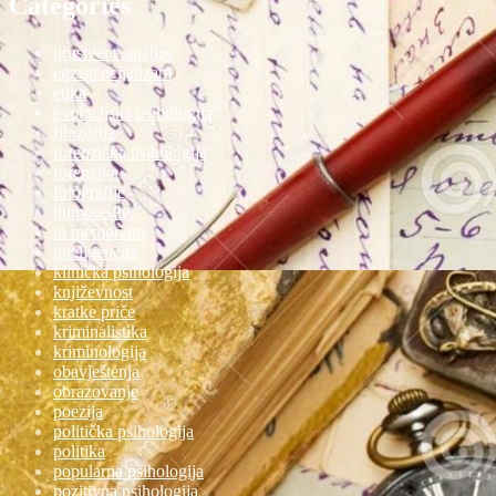
Categories
društvene analize
egzistencijalizam
etika
evolucijska psihologija
filozofija
forenzička psihologija
forenzika
fotografije
humoreske
in memoriam
inteligencija
klinička psihologija
književnost
kratke priče
kriminalistika
kriminologija
obavještenja
obrazovanje
poezija
politička psihologija
politika
popularna psihologija
pozitivna psihologija